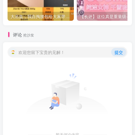
大出血，我自掏腰包给大家带来——KAGUYANO新品蜂蜜芥末酱倔强款测评
【长
评论
抢沙发
欢迎您留下宝贵的见解！
提交
暂无评论内容