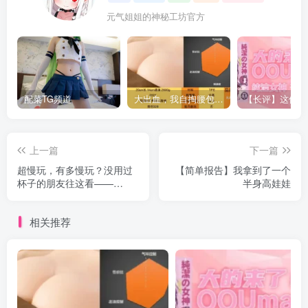
元气姐姐的神秘工坊官方
配菜TG频道
大出血，我自掏腰包给大家带来——KAGUYANO新品蜂蜜芥末酱倔强款测评
上一篇
下一篇
超慢玩，有多慢玩？没用过
【简单报告】我拿到了一个
杯子的朋友往这看——
半身高娃娃
OOUmai超慢玩女神
相关推荐