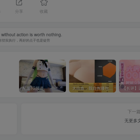
4
分享
收藏
without action is worth nothing.
有切实执行，再好的点子也是徒劳
配菜TG频道
大出血，我自掏腰包给大家带来——KAGUYANO新品蜂蜜芥末酱倔强款测评
下一
无更多