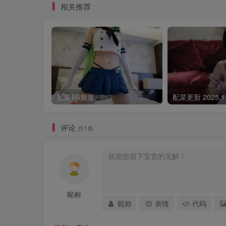
相关推荐
配菜TG频道
评论
共1条
昵称
昵称
表情
代码