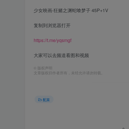
少女映画-狂赌之渊蛇喰梦子 45P+1V
复制到浏览器打开
https://t.me/yqsmgf
大家可以去频道看图和视频
©
版权声明
文章版权归作者所有，未经允许请勿转载。
配菜