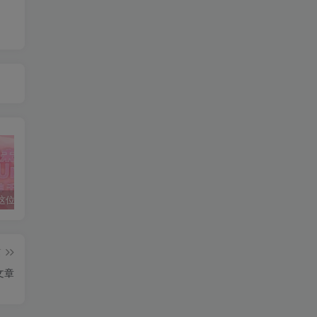
【长评】这位真是重量级——OOUmai千雪琉璃半身详细体验测评
【用户投稿】希望大家引以为戒——KAGUYANO番茄酱布丁版臀模
元气测评】目前我觉得造型最好的圣杯——TMT偶像优木
篇
文章