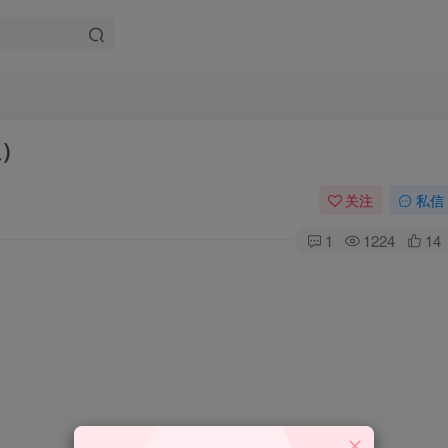
组）
关注
私信
1
1224
14