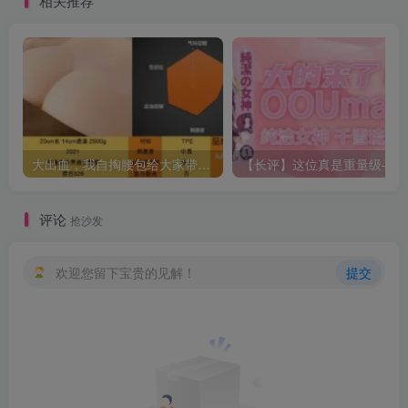
相关推荐
大出血，我自掏腰包给大家带来——KAGUYANO新品蜂蜜芥末酱倔强款测评
【长
评论
抢沙发
欢迎您留下宝贵的见解！
提交