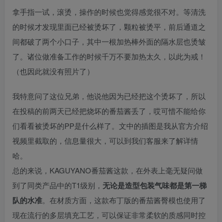
拿手指一试，滚烫，操作的时候也觉得感觉很不对。等清洗
的时候才发现里面已经被烫坏了，颗粒被烫平，前后通道之
间都破了两个小口子，其中一根加热棒外面的隔水层也烫皱
了。诸位做准备工作的时候千万不要加热太久，以此为戒！
（也因此就没有照片了）
我特意问了这位兄弟，他说他因为已经把这个烫坏了，所以
在投稿的前两天已经把烧坏的番茄酱丢了，哎可惜不能给你
们看看被烫坏的PP是什么样了。文中的插图是我从官方介绍
视频里截取的，信息量很大，可以到我们客服来了解详情
哈。
总的来说，KAGUYANO番茄酱这款，在外表上毫无疑问做
到了同类产品中的T1级别，
无论是造型包装气味都是第一梯
队的水准
。在材质方面，这款布丁版的番茄酱臀模也使用了
现在流行的多层填充工艺，可以保证非常柔软的质感同时控