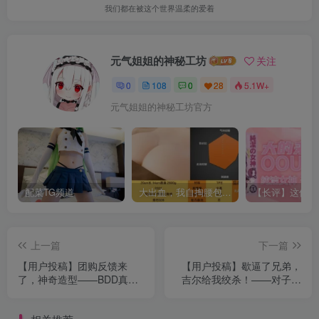
我们都在被这个世界温柔的爱着
元气姐姐的神秘工坊
关注
0
108
0
28
5.1W+
元气姐姐的神秘工坊官方
配菜TG频道
大出血，我自掏腰包给大家带来——KAGUYANO新品蜂蜜芥末酱倔强款测评
上一篇
下一篇
【用户投稿】团购反馈来
【用户投稿】歇逼了兄弟，
了，神奇造型——BDD真实
吉尔给我绞杀！——对子哈
Z宫
特 炼金术师！