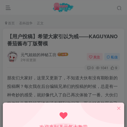
首页
圣杯战争
正文
【用户投稿】希望大家引以为戒——KAGUYANO
番茄酱布丁版臀模
元气姐姐的神秘工坊
关注
私信
2年前更新
0
1041
9
朋友们大家好，这里又更新了，不知道大伙有没有期盼新的
投稿啊？每次我在后台编辑兄弟们的投稿的时候，总是有一
种奇妙的感受，就好像代入了自己再次体验了一番。大伙们
的体验分享我就不说有没有帮到你们了，至少好多款我自己
没试过的，是给了我一个参考的，也方便我去平时给来咨询
的顾客导购。你投稿，我给奖励，朋友们收获体验，我也增
欢迎来到圣元气大教堂