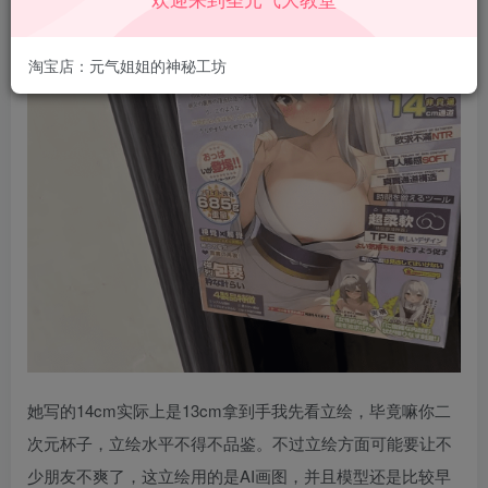
淘宝店：元气姐姐的神秘工坊
她写的14cm实际上是13cm拿到手我先看立绘，毕竟嘛你二
次元杯子，立绘水平不得不品鉴。不过立绘方面可能要让不
少朋友不爽了，这立绘用的是AI画图，并且模型还是比较早