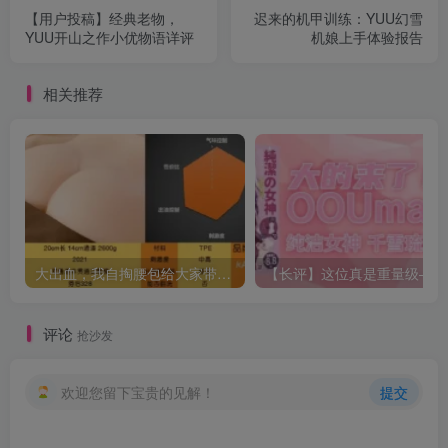
【用户投稿】经典老物，
迟来的机甲训练：YUU幻雪
YUU开山之作小优物语详评
机娘上手体验报告
相关推荐
大出血，我自掏腰包给大家带来——KAGUYANO新品蜂蜜芥末酱倔强款测评
【长
评论
抢沙发
欢迎您留下宝贵的见解！
提交