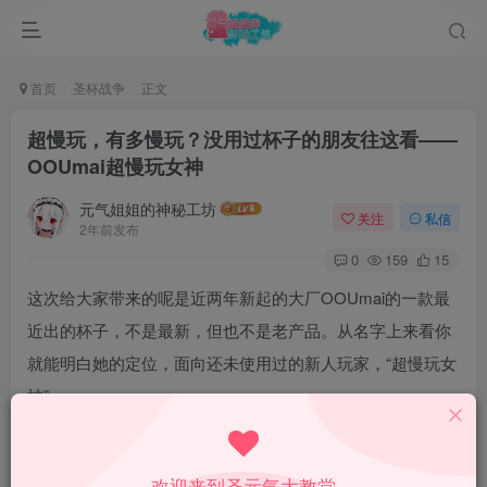
首页
圣杯战争
正文
超慢玩，有多慢玩？没用过杯子的朋友往这看——
OOUmai超慢玩女神
元气姐姐的神秘工坊
关注
私信
2年前发布
0
159
15
这次给大家带来的呢是近两年新起的大厂OOUmai的一款最
近出的杯子，不是最新，但也不是老产品。从名字上来看你
就能明白她的定位，面向还未使用过的新人玩家，“超慢玩女
神”。
欢迎来到圣元气大教堂