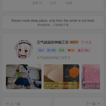
点赞
15
分享
收藏
Dream most deep place, only then the smile is not tired.
梦的最深处，只有微笑不累
元气姐姐的神秘工坊
关注
0
108
0
28
5.1W+
元气姐姐的神秘工坊官方
配菜TG频道
大出血，我自掏腰包给大家带来——KAGUYANO新品蜂蜜芥末酱倔强款测评
上一篇
下一篇