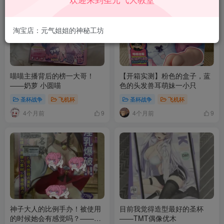
淘宝店：元气姐姐的神秘工坊
喵喵主播背后的榜一大哥！
【开箱实测】粉色的盒子，蓝
——奶萝 小圆喵
色的头发兽耳萌妹一小只
圣杯战争
飞机杯
圣杯战争
飞机杯
4个月前
4个月前
9
9
神子大人的比例手办！被使用
目前我觉得造型最好的圣杯
的时候她会有感觉吗？——
——TMT偶像优木