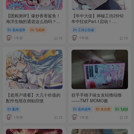
【团购测评】爆炒香香鲨鱼！
【年中大促】神秘工坊25H2
海洋生物的通道这么劲吗？
年中狂欢Part.1启动！
——OOUMai暴骄少女
OOUmai毛躁鲨鱼妹向你发起
圣杯战争
飞机杯
工坊公告板
挑衅！
1年前
1年前
10
10
【老用户请看】大几十价值的
软乎乎桃子味女友咕噜咕噜
配件包现在倒贴回馈
——TMT MOMO酱
配件
圣杯战争
未分类
飞机杯
1年前
1年前
12
12