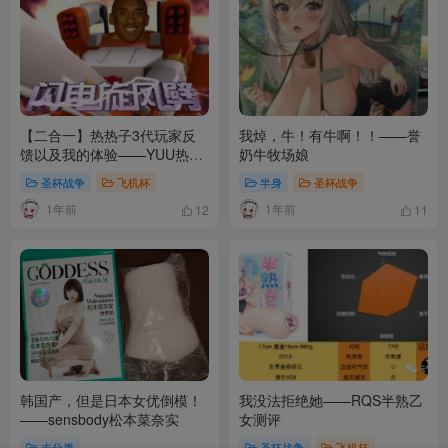
【二合一】热热子3代玩家反
我焯，牛！有牛啊！！——誉
馈以及我的体验——YUU热热
奶牛牧场娘
子三代
圣杯战争
飞机杯
半身
圣杯战争
1年前
1年前
12
11
韩国产，但是日本女优倒模！
我没法拒绝她——RQS半熟乙
——sensbody松本菜奈实
女测评
未分类
圣杯战争
飞机杯