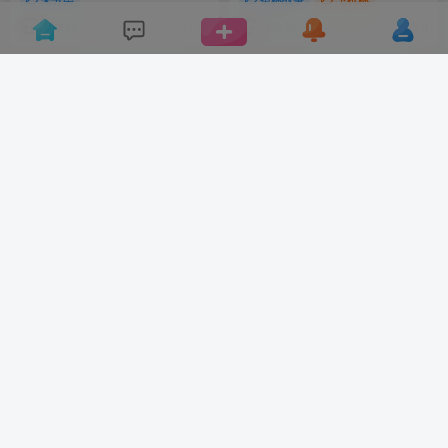
1年前
1年前
14
9
是大姐姐！我好爱！MODE惠
什么叫二次元神器啊（战术后
理子测评
仰）
圣杯战争
飞机杯
圣杯战争
飞机杯
1年前
1年前
10
14