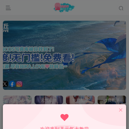
圣杯战争
元气锻体
免費配菜
收費配菜
最新发布
排序
更新
浏览
点赞
评论
欢迎来到圣元气大教堂