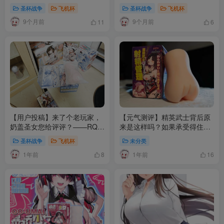
SUIKOMI御神子朱雀
圣杯战争
飞机杯
圣杯战争
飞机杯
9个月前
9个月前
11
6
【用户投稿】来了个老玩家，
【元气测评】精英武士背后原
奶盖圣女您给评评？——RQS
来是这样吗？如果承受得住那
白之圣女
就打开看看吧！——SUIKOMI
圣杯战争
飞机杯
未分类
织田阳葵
1年前
1年前
8
16