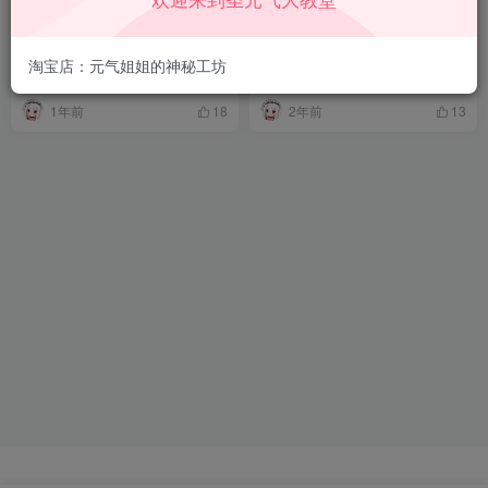
我也想色色！但是该怎么选适
发个好玩的：全类型强化合剂
合自己的玩具？看完就知道！
使用分享
淘宝店：元气姐姐的神秘工坊
1年前
2年前
18
13