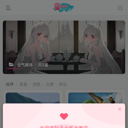
元气锻体
共2篇
排序
更新
浏览
点赞
评论
欢迎来到圣元气大教堂