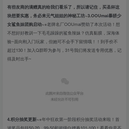
有些友商的满赠真的给我们看乐了，所以请记住，买圣杯这
块想要实惠，务必来元气姐姐的神秘工坊~
3.OOUmai暴骄少
女鲨鱼妹团购启动~
※老牌名厂OOUmai赞助了本次活动！想
不想好好教训一下毛毛躁躁的鲨鱼辣妹？仿真黏膜，深海体
验~面向刚入门玩家，但她可不会手下留情哦！！到手价不
超过130！加入Q群即为参与，31号我们将发送专用优惠，记
得及时出手~
4.积分抽奖更新~
※年中狂欢第一阶段积分抽奖活动来啦！首
波奖品包括50-20、99-50和超级白嫖券101-100！看看你是不