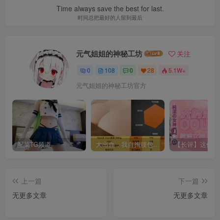
Time always save the best for last.
时间总把最好的人留到最后
元气姐姐的神秘工坊
关注
0
108
0
28
5.1W+
元气姐姐的神秘工坊官方
配菜TG频道
大出血，我自掏腰包给大家带来——KAGUYANO新品蜂蜜芥末酱倔强款测评
上一篇
下一篇
无更多文章
无更多文章