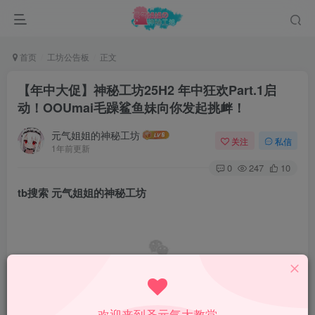
首页
工坊公告板
正文
【年中大促】神秘工坊25H2 年中狂欢Part.1启
动！OOUmai毛躁鲨鱼妹向你发起挑衅！
元气姐姐的神秘工坊
关注
私信
1年前更新
0
247
10
tb搜索
元气姐姐的神秘工坊
欢迎来到圣元气大教堂