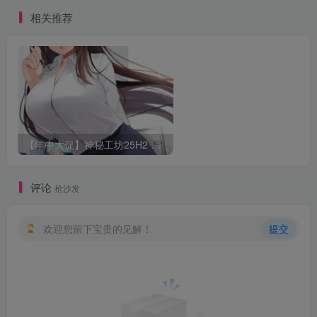
相关推荐
【年中大促】神秘工坊25H2 年中狂欢Part.1启动！OOUmai毛躁鲨鱼妹向你发起挑衅！
评论
抢沙发
欢迎您留下宝贵的见解！
提交