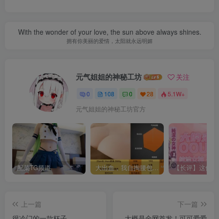
With the wonder of your love, the sun above always shines.
拥有你美丽的爱情，太阳就永远明媚
元气姐姐的神秘工坊
关注
0
108
0
28
5.1W+
元气姐姐的神秘工坊官方
配菜TG频道
大出血，我自掏腰包给大家带来——KAGUYANO新品蜂蜜芥末酱倔强款测评
上一篇
下一篇
很冷门的一款杯子——
大概是全网首发！可可爱爱