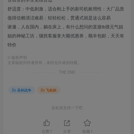
舒适度：中低刺激，适合刚上手的新司机耐用性：大厂品质
值得信赖清洁难易：轻轻松松，贯通式就是这么容易
谢邀，人在国内，躺在床上，有什么想问的直接tb搜元气姐
姐的神秘工坊，骚扰客服拿大额优惠券，顺丰包邮，天天有
特价
©
版权声明
文章版权归作者所有，未经允许请勿转载。
THE END
圣杯战争
飞机杯
喜欢就支持一下吧
点赞
7
分享
收藏
1