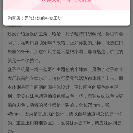
其实我觉得本次的这个产品属于是相当大胆的那种，所以我
是送了这一对给我一个癖好比较特殊的朋友，让他来测测谈
淘宝店：元气姐姐的神秘工坊
谈感受。
还没介绍这次的主角，哈哈，对子哈特口袋萌宠。你也许会
问了，啥叫口袋萌宠啊？没错，正如你想的那样，能放在口
袋里的杯子。那这个尺寸是不是很小啊，那自然是，讲究的
就是一个便携性。
盒子立绘是一粉一蓝两个主题色的小妹妹，贯彻了对子哈特
大厂较高的立绘水准，俏皮可爱元气活泼都体现了出来。而
本体则是两个圆润的圆柱体设计，不过两者的颜色略有区
别，爱笑妹妹色调更偏粉色和白色一些，而调皮妹妹色调更
偏向肉色，两者的尺寸都是一致的，全长75mm，宽
45mm，因为是贯通式的设计，所以自然通道和总长是一样
的。重量上则有细微区别，爱笑妹妹是73g，调皮妹妹则是
77g。