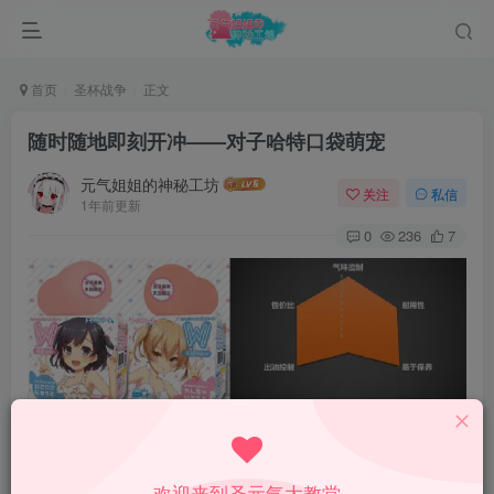
首页
圣杯战争
正文
随时随地即刻开冲——对子哈特口袋萌宠
元气姐姐的神秘工坊
关注
私信
1年前更新
0
236
7
欢迎来到圣元气大教堂