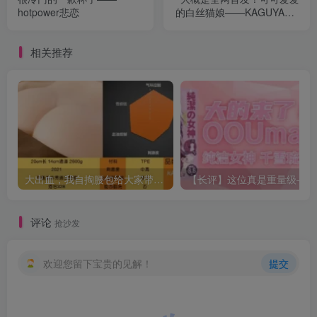
hotpower悲恋
的白丝猫娘——KAGUYANO
千岛酱
相关推荐
大出血，我自掏腰包给大家带来——KAGUYANO新品蜂蜜芥末酱倔强款测评
【长
评论
抢沙发
欢迎您留下宝贵的见解！
提交