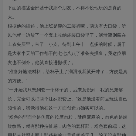
下面的描述全部基于我那个朋友，不得不说他玩的是真的
大。
根据他的描述，他上班是穿的工装裤嘛，两边有大口袋，所
以他就一边放了一个套上收纳袋装口袋里了，润滑液则藏在
上衣夹层里，带了一小支。待到上午十一点多的时候，属于
是大家半天的工作都干的七七八八了准备去摸鱼，我这位朋
友也不例外，他就直接进撤硕了。
“准备好施法材料，给杯子上了润滑液我就开冲了，方便是真
的方便。”
“一开始我只想到套一个杯子的，后来意识到，我的兄弟够
长，完全可以把两个妹妹都套上。”这是他没看商品玩法自己
领悟的，我觉得他在这一方面创造力确实可以的。
“粉色的里面全是仿真的按摩肉粒，酥酥麻麻的，肉色的是螺
旋纹路，就有那种拉扯感，肉色的套杆部，粉色套前端，这
用起来就跟市面上那些别的非贯通相差无几，除了没有那种