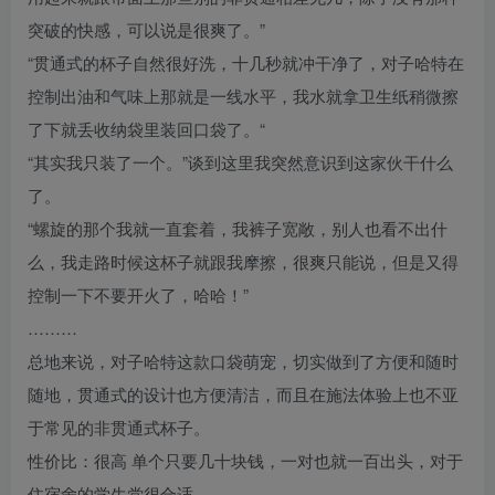
突破的快感，可以说是很爽了。”
“贯通式的杯子自然很好洗，十几秒就冲干净了，对子哈特在
控制出油和气味上那就是一线水平，我水就拿卫生纸稍微擦
了下就丢收纳袋里装回口袋了。“
“其实我只装了一个。”谈到这里我突然意识到这家伙干什么
了。
“螺旋的那个我就一直套着，我裤子宽敞，别人也看不出什
么，我走路时候这杯子就跟我摩擦，很爽只能说，但是又得
控制一下不要开火了，哈哈！”
………
总地来说，对子哈特这款口袋萌宠，切实做到了方便和随时
随地，贯通式的设计也方便清洁，而且在施法体验上也不亚
于常见的非贯通式杯子。
性价比：很高 单个只要几十块钱，一对也就一百出头，对于
住宿舍的学生党很合适