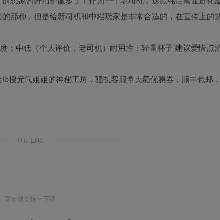
之前想象的好用舒服多了！作为一个老司机，这款纯洁蜜壶进化
用的那种，但是给新司机和中档玩家是非常合适的，在宣传上的
适度：中低（个人评价，老司机）耐用性：轻量杯子 建议爱惜点
tb搜元气姐姐的神秘工坊，骚扰客服拿大额优惠券，顺丰包邮
THE END
喜欢就支持一下吧