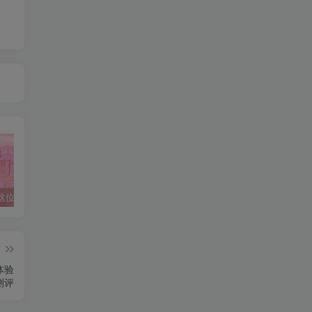
【长评】这位真是重量级——OOUmai千雪琉璃半身详细体验测评
配菜更新 2025.1.2（每天更新五组）
【用户投稿】希望大家引以为戒——KAGUYANO番茄酱布丁版臀模
篇
体验
测评