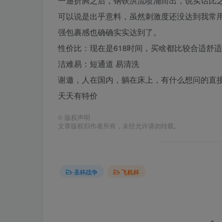
一通折腾之后，钢铁洪流喷涌而出，说实话比
可以说是出乎意料，虽然刺激度还没达到我常
强包裹感也确确实实达到了。
性价比：现在是618时间，买啥都比较合适舒
洁难易：短通道 易清洗
谢邀，人在国内，躺在床上，有什么想问的直接
天天有特价
©
版权声明
文章版权归作者所有，未经允许请勿转载。
圣杯战争
飞机杯