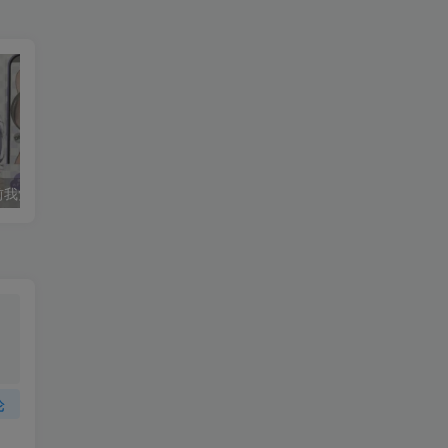
元气测评】目前我觉得造型最好的圣杯——TMT偶像优木
来个大货——GXP胖次天使简评
论