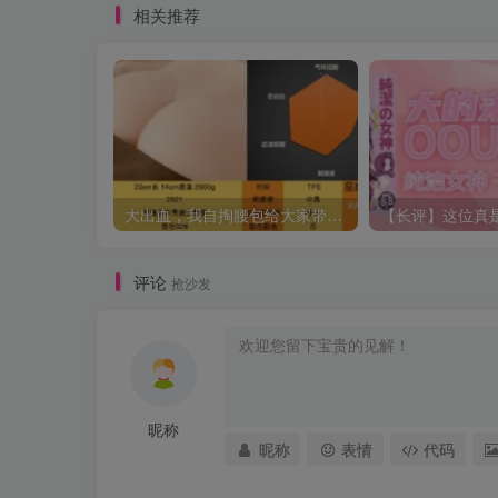
相关推荐
大出血，我自掏腰包给大家带来——KAGUYANO新品蜂蜜芥末酱倔强款测评
评论
抢沙发
昵称
昵称
表情
代码