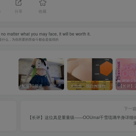
5
分享
收藏
 no matter what you may face, it will be worth it.
是什么，为你所爱的而奋斗都会是值得的
配菜TG频道
大出血，我自掏腰包给大家带来——KAGUYANO新品蜂蜜芥末酱倔强款测评
下一
【长评】这位真是重量级——OOUmai千雪琉璃半身详细