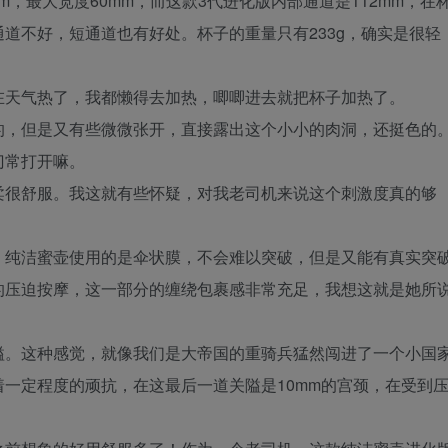
m，最大宽度60mm，而这款3代进化版内部通道是112mm，在
道不好，短通道也有好处。杯子的重量只有233g，确实是很轻
在天气热了，我都懒得去加热，唧唧进去就把杯子加热了。
的，但是又有些微微张开，直接露出这个小小的肉洞，还挺色的
门常打开嘛。
柔很舒服。我这就有些怀疑，对我老司机来说这个刺激度真的够
，纯洁蜜壶使用的是伞状膜，不会难以突破，但是又能有真实突
的压迫按摩，这一部分的缠绕包裹感非常充足，我想这就是她所
隘。这种感觉，就像我们是大帝国的重骑兵猛然闯进了一个小国
一定程度的顽抗，在这最后一道关隘是10mm的宫颈，在受到