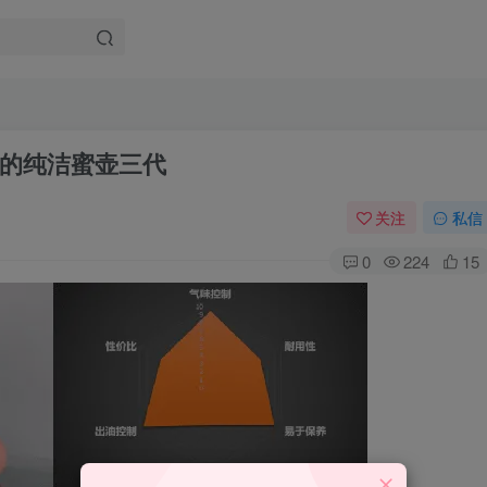
的纯洁蜜壶三代
关注
私信
0
224
15