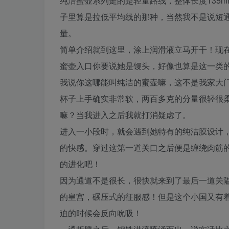
纯洁蜜壶系列走的是轻量路线，整体长度135m
子里算是拉低平均线的那种，当然我不是说短通
量。
简单介绍就到这里，涂上润滑液立马开干！现
蜜壶入口你要说她是馒头，好像也算是这一类
我说你这哪能叫纯洁的蜜壶嘛，这不是我家大
杯子上手确实非常软，两百多克的分量很轻很
嘛？当我进入之后我就打消疑虑了。
进入一小段时，就会遇到她特有的纯洁膜设计
的快感。穿过这第一道关口之后便是缠绕肉筋
的进化吧！
因为通道不是很长，很快就来到了最后一道关
的皇宫，碾压式的征服感！但是这个小国又有着
迫的时候会反向吮吸！