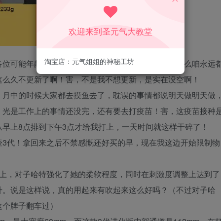
欢迎来到圣元气大教堂
淘宝店：元气姐姐的神秘工坊
各位可能年龄上不是儿童了，但是只要有一颗童心，那么咱永远
这么久不更新了啊！害，不是我不想更新，是实在没空啊！
，月中的时候大家都去摸鱼去了，耽误的事情都说明天做明天做
！光是工作上的事情还没完，还有要去打疫苗！害，这疫苗接种
早上8点排到下午3点才给我打上，一天时间就这样干碎了！
壶3代！拿回来之后不禁感慨还好买的早，现在我这边开始限制物
质上，对子哈特强化了她的柔软程度，同时在刺激度调整上达到了
升。说是这样说，真的用起来有吹起来这么好吗？（不过对子哈
这个牌子翻车过）