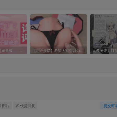
【长评】这位真是重量级——OOUmai千雪琉璃半身详细体验测评
【用户投稿】希望大家引以为戒——KAGUYANO番茄酱布丁版臀模
图片
快捷回复
提交评