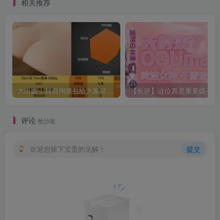
相关推荐
大出血，我自掏腰包给大家带来——KAGUYANO新品蜂蜜芥末酱倔强款测评
【长
评论
抢沙发
欢迎您留下宝贵的见解！
提交