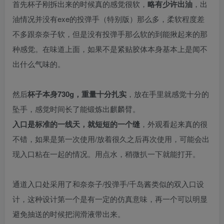
首先杯子刚拆出来的时候真的感觉很软，
略有少许出油
，出
油情况并没有exe的投弹手（特别版）那么多，柔软程度差
不多跟奈奈子软，但是没有投弹手那么软的到能揪起来的那
种感觉。在味道上面，如果不是紧贴胶体本身基本上是闻不
出什么气味的。
然后
杯子本身730g，重量十分扎实
，放在手里就感觉十分的
坠手，感觉时间长了能锻炼出麒麟臂。
入口是标准的一线天，就短短的一个缝
，外观看起来真的很
不错，如果是第一次使用/放着很久之后再次使用，可能会出
现入口粘在一起的情况。用点水，稍微扒一下就能打开。
通道入口处采用了和奈奈子/投弹手/千岛酱类似的双入口设
计，这种设计第一个是有一定的仿真意味，再一个可以明显
避免抽送的时候把润滑液带出来。