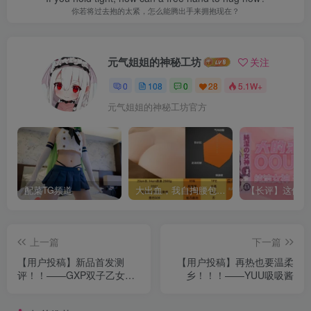
你若将过去抱的太紧，怎么能腾出手来拥抱现在？
元气姐姐的神秘工坊
关注
0
108
0
28
5.1W+
元气姐姐的神秘工坊官方
配菜TG频道
大出血，我自掏腰包给大家带来——KAGUYANO新品蜂蜜芥末酱倔强款测评
上一篇
下一篇
【用户投稿】新品首发测
【用户投稿】再热也要温柔
评！！——GXP双子乙女Ⅱ
乡！！！——YUU吸吸酱
代！