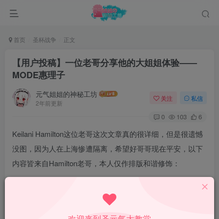
首页
圣杯战争
正文
【用户投稿】一位老哥分享他的大姐姐体验——
MODE惠理子
元气姐姐的神秘工坊
关注
私信
2年前更新
0
103
6
Keilani Hamilton这位老哥这次文章真的很详细，但是很遗憾
没图，因为人在上海惨遭隔离，希望好哥哥现在平安，以下
内容皆来自Hamilton老哥，本人仅作排版和谐修饰：
欢迎来到圣元气大教堂