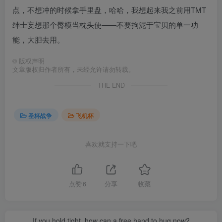
点，不想冲的时候拿手里盘，哈哈，我想起来我之前用TMT
绅士妄想那个臀模当枕头使——不要拘泥于宝贝的单一功
能，大胆去用。
©
版权声明
文章版权归作者所有，未经允许请勿转载。
THE END
圣杯战争
飞机杯
喜欢就支持一下吧
点赞
6
分享
收藏
If you hold tight, how can a free hand to hug now?