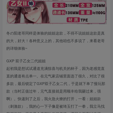
冬の阳老哥同样是体验的姐姐这款，不得不说姐姐这款是真
的大，好大！各种意义上的，其他咱也不多说了，来看老哥
的详细体验~
GXP 双子乙女二代姐姐
起初我是想试试通道充满惊喜与机关的杯子，因为老感觉直
直的通道有点单一。在元气家店铺里面选了很久，对比了很
多款，最后锁定了GXP双子乙女二代，于是就下单了慢玩那
款（当时正值过年，元气直接就是用顺丰给我砸过来，强
啊）。快递到了之后，我火急火燎的打开，一看：姐姐款
（刺激款），我的心一下子像是被琦玉打了一拳，我立马找