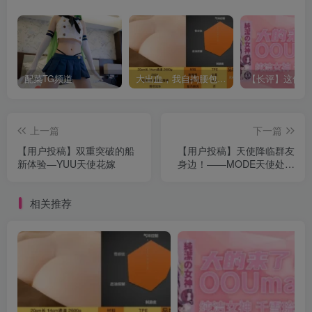
配菜TG频道
大出血，我自掏腰包给大家带来——KAGUYANO新品蜂蜜芥末酱倔强款测评
上一篇
下一篇
【用户投稿】双重突破的船
【用户投稿】天使降临群友
新体验—YUU天使花嫁
身边！——MODE天使处女
宫
相关推荐