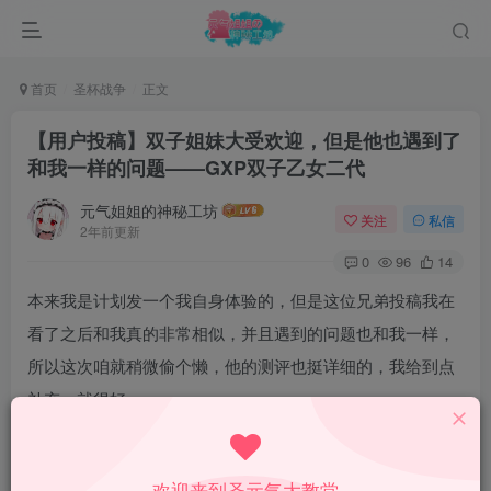
首页
圣杯战争
正文
【用户投稿】双子姐妹大受欢迎，但是他也遇到了
和我一样的问题——GXP双子乙女二代
元气姐姐的神秘工坊
关注
私信
2年前更新
0
96
14
本来我是计划发一个我自身体验的，但是这位兄弟投稿我在
看了之后和我真的非常相似，并且遇到的问题也和我一样，
所以这次咱就稍微偷个懒，他的测评也挺详细的，我给到点
补充，就很好。
欢迎来到圣元气大教堂