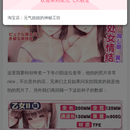
淘宝店：元气姐姐的神秘工坊
这里我要特别夸奖一下冬の阳这位老哥，他拍的照片非常
nice，不出意外的话，兄弟们之后如果问实拍我发的就是他
拍的照片了。另外我们再回顾一下这款杯子的数据：