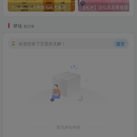
大出血，我自掏腰包给大家带来——KAGUYANO新品蜂蜜芥末酱倔强款测评
【长
评论
抢沙发
欢迎您留下宝贵的见解！
提交
暂无评论内容