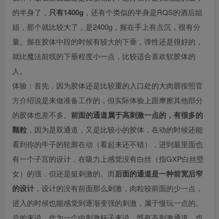
的半身了，
只有1400g
，还有个类似的半身是RQS的酒后姐
姐，那个就比较大了，是2400g，握在手上有点沉，很有分
量。握在胶体中段的时候有较大的下垂，弹性还是很好的，
就比魔法前线的下垂程度小一点，比较适合喜欢软胶体的
人。
体验：首先，因为胶体还是比较重的入口处的大肉唇按照官
方介绍说是来做准备工作的，但实际体验上跟摩擦其他部分
的胶体也差不多。
前面的通道属于高刺激一点的，有很多的
颗粒
，因为是双通道，又是比较小的胶体，在动的时候还能
看到你的牛子的轮廓在动（看起来还不错），进到最里面也
有一个子宫的设计，在吸力上感觉没有白丝（指GXP白丝壁
女）的强，但还是挺刺激的。而
后面的通道是一种前宽后窄
的设计
，设计的没有前面那么刺激，肉粒较前面的少一点，
进入的时候也能感觉到逐渐变强的刺激，属于慢玩一点的。
总的来说，作为一个中刺激杯子来说，既有高刺激通道，也