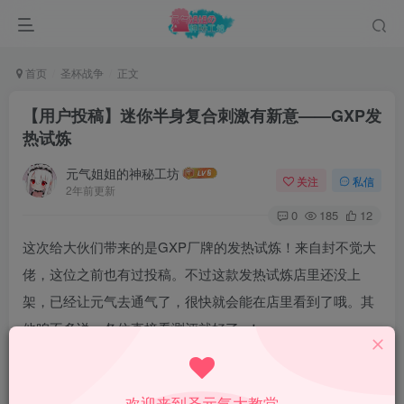
首页
圣杯战争
正文
【用户投稿】迷你半身复合刺激有新意——GXP发
热试炼
元气姐姐的神秘工坊
关注
私信
2年前更新
0
185
12
这次给大伙们带来的是GXP厂牌的发热试炼！来自封不觉大
佬，这位之前也有过投稿。不过这款发热试炼店里还没上
架，已经让元气去通气了，很快就会能在店里看到了哦。其
他咱不多说，各位直接看测评就好了~！
GXP发热试炼
欢迎来到圣元气大教堂