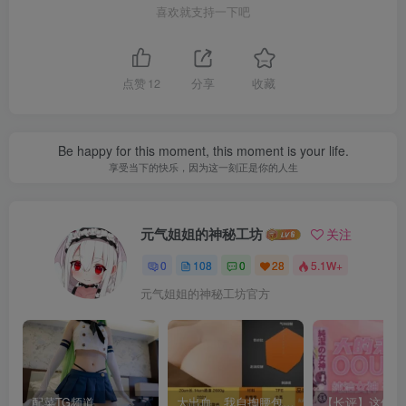
喜欢就支持一下吧
点赞
12
分享
收藏
Be happy for this moment, this moment is your life.
享受当下的快乐，因为这一刻正是你的人生
元气姐姐的神秘工坊
关注
0
108
0
28
5.1W+
元气姐姐的神秘工坊官方
配菜TG频道
大出血，我自掏腰包给大家带来——KAGUYANO新品蜂蜜芥末酱倔强款测评