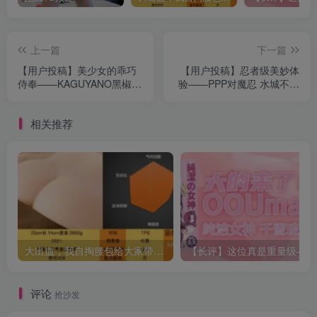
上一篇
下一篇
【用户投稿】美少女的乖巧
【用户投稿】忍者级美妙体
侍奉——KAGUYANO黑椒酱
验——PPP对魔忍 水城不知
珍馐版
火
相关推荐
大出血，我自掏腰包给大家带来——KAGUYANO新品蜂蜜芥末酱倔强款测评
【长
评论
抢沙发