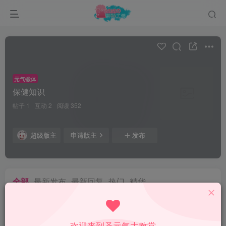
元气锻体
保健知识
帖子 1
互动 2
阅读 352
超级版主
申请版主
发布
全部
最新发布
最新回复
热门
精华
凡星
测试一下111111
欢迎来到圣元气大教堂