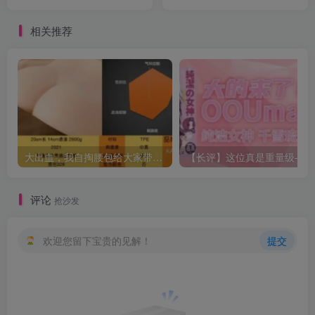
火
访
相关推荐
大出血，我自掏腰包给大家带来——KAGUYANO新品蜂蜜芥末酱倔强款测评
【长
评论
抢沙发
欢迎您留下宝贵的见解！
提交