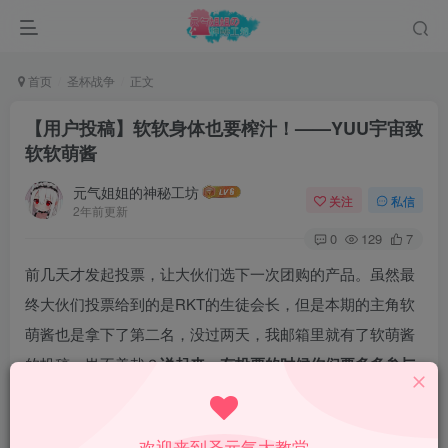
首页
圣杯战争
正文
【用户投稿】软软身体也要榨汁！——YUU宇宙致
软软萌酱
元气姐姐的神秘工坊
关注
私信
2年前更新
0
129
7
前几天才发起投票，让大伙们选下一次团购的产品。虽然最
终大伙们投票给到的是RKT的生徒会长，但是本期的主角软
萌酱也是拿下了第二名，没过两天，我邮箱里就有了软萌酱
的投稿，岂不美哉？
说起来，有投票的时候你们要多多参与
投票啊，哪怕点着玩也行，让我看到你们的互动好吗？
欢迎来到圣元气大教堂