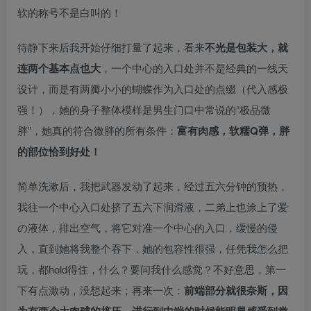
软的称号不是白叫的！
待静下来后我开始仔细打量了起来，看来
不光是包装大，就
连两个基本点也大
，一个中心的入口处并不是经典的一线天
设计，而是有两瓣小小的蝴蝶作为入口处的点缀（代入感极
强！），她的身子整体模样是男生门口中常说的“极品微
胖”，她真的符合微胖的所有条件：
富有肉感，软糯Q弹，胖
的部位恰到好处！
简单洗漱后，我把武器发动了起来，经过五六分钟的预热，
我往一个中心入口处挤了五六下润滑液，二弟上也涂上了爱
の液体，排出空气，将它对准一个中心的入口，缓慢的侵
入，直到她将我整个吞下，她的包容性很强，任凭我怎么把
玩，都hold得住，什么？要问我什么感觉？不好意思，第一
下有点激动，没想起来；再来一次：
前端部分就很奈斯，因