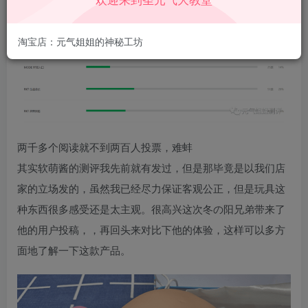
淘宝店：元气姐姐的神秘工坊
两千多个阅读就不到两百人投票，难蚌
其实软萌酱的测评我先前就有发过，但是那毕竟是以我们店
家的立场发的，虽然我已经尽力保证客观公正，但是玩具这
种东西很多感受还是太主观。很高兴这次冬の阳兄弟带来了
他的用户投稿，，再回头来对比下他的体验，这样可以多方
面地了解一下这款产品。