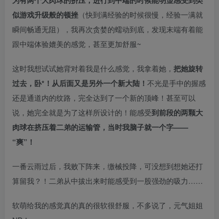
为有两个大肉球的挤压，进行到中端的时候能明显感受到类
似游戏升级般的顿挫
（快到满经验的时候很慢，经验一满就
瞬间畅通无阻），我再次贪婪的蠕动到底，发现末端有着能
跟中端体验媲美的感觉，甚至更加舒服~
这时我想试试她背对着我是什么感觉，我拿着她，
把她旋转
过去，卧*！从后面又是另外一个新大陆！
不光是手中的握感
还是通道内的纹路，完全达到了一个新的顶峰！甚至可以
说，她完全就是为了这样所设计的！能感受
到前段的两颗大
肉球在挤压着二弟的运输管，当时我脑子就一个字——
“爽”！
一番云雨过后，我败下阵来，缴械投降，可没想到想她还打
算留我？！二弟从中拔出来时能感受到一股强劲的吸力……
软萌给我的感觉真的真的很软很舒服，不多说了，元气姐姐