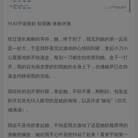
YUU宇宙致软 软萌酱 体验评测
经过漫长难耐的等待，她，终于到了，我见到她的第一反应
是—好大，于是我怀着无比激动的心情回到家，拿起小刀小
心翼翼地拆开快递盒，每划一刀都生怕伤害到她。盒子一打
开，我的目光就贪婪的扫阅她的全身上下，仿佛她早已在快
递盒内静候我的光临。
我轻轻的划开塑封膜，拿起她，不轻不重，刚刚好。包装盒
拆开后首先印入眼帘的是她的海报，以及许多“嫁妆”（仪式
感满满）。
我迫不及待的拿起她，不知是我太激动了还是她软糯滑弹的
身躯的缘故，她在我手心中居然抖动了起来！看来宇宙第一