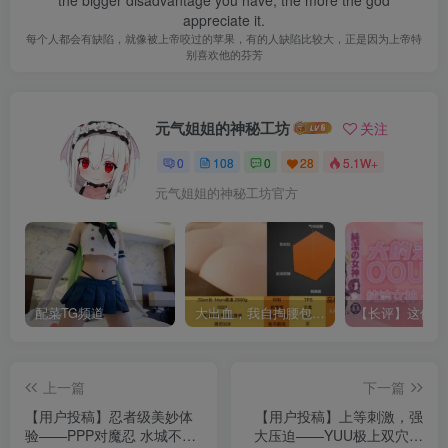
appreciate it.
每个人都会有缺陷，就像被上帝咬过的苹果，有的人缺陷比较大，正是因为上帝特
别喜欢他的芬芳
元气姐姐的神秘工坊
关注
0
108
0
28
5.1W+
元气姐姐的神秘工坊官方
配菜TG频道
大出血，我自掏腰包给大家带来——KAGUYANO新品蜂蜜芥末酱倔强款测评
上一篇
下一篇
【用户投稿】忍者级美妙体
【用户投稿】上等刺激，强
验——PPP对魔忍 水城不知
大压迫——YUU极上双穴回