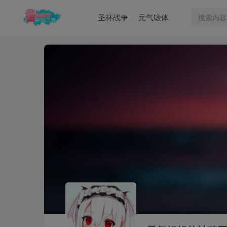
圣杯战争
元气锻体