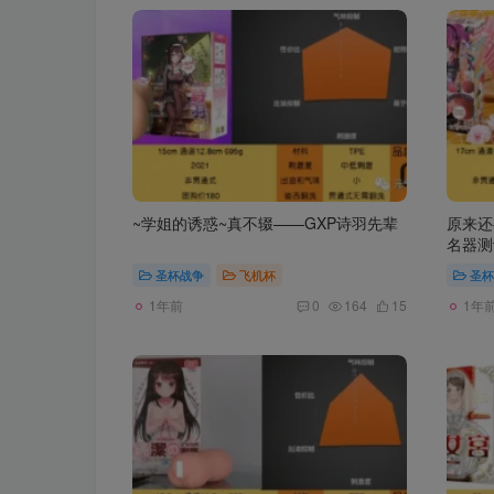
~学姐的诱惑~真不辍——GXP诗羽先辈
原来还
名器测
圣杯战争
飞机杯
圣杯
1年前
1年
0
164
15