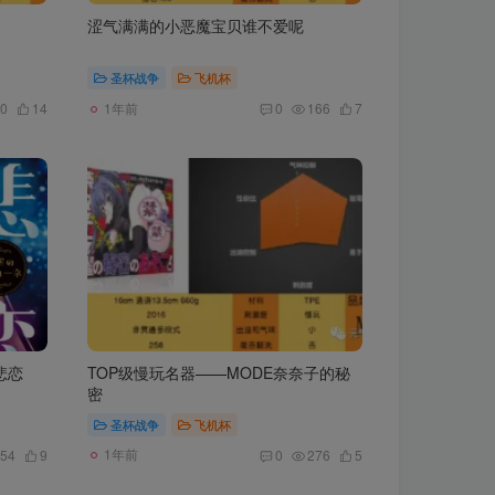
）
涩气满满的小恶魔宝贝谁不爱呢
圣杯战争
飞机杯
1年前
0
14
0
166
7
悲恋
TOP级慢玩名器——MODE奈奈子的秘
密
圣杯战争
飞机杯
1年前
54
9
0
276
5