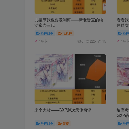
儿童节我也要发测评——新老皆宜的纯
看看我
洁蜜壶三代
列处女
圣杯战争
飞机杯
圣杯
1年前
1年
0
225
15
来个大货——GXP胖次天使简评
给高考
GXP
圣杯战争
臀模
圣杯