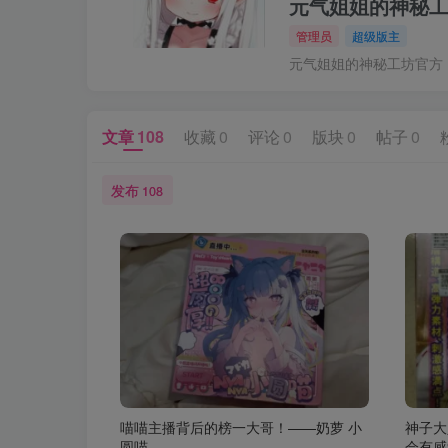
元气姐姐的神秘
管理员
超级版主
元气姐姐的神秘工坊官方
文章
108
收藏
0
评论
0
版块
0
帖子
0
发布
108
喵喵主播背后的榜一大哥！——奶萝 小
神子大
圆喵
会有感