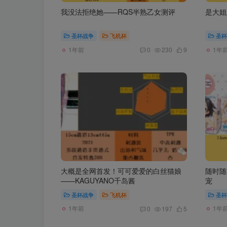
我没法拒绝她——RQS半熟乙女测评
是大姐
圣杯战争
飞机杯
圣杯
1年前
1年
0
230
9
大概是全网首发！可可爱爱的白丝猫娘
随时随
——KAGUYANO千岛酱
宠
圣杯战争
飞机杯
圣杯
1年前
1年
0
197
5