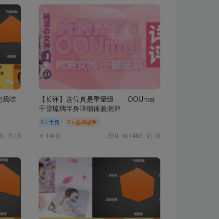
把我吃
【长评】这位真是重量级——OOUmai
千雪琉璃半身详细体验测评
半身
圣杯战争
1年前
6
15
0
1465
15