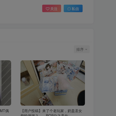
关注
私信
排序
MT偶
【用户投稿】来了个老玩家，奶盖圣女
您给评评？——RQS白之圣女