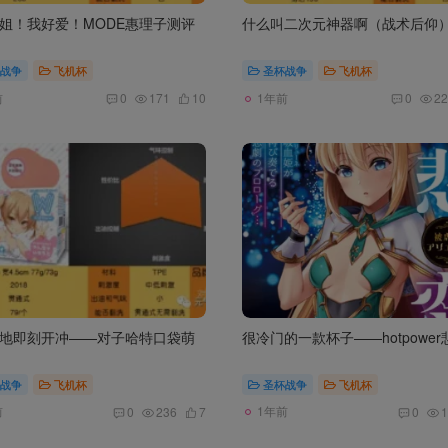
姐！我好爱！MODE惠理子测评
什么叫二次元神器啊（战术后仰
战争
飞机杯
圣杯战争
飞机杯
前
1年前
0
171
10
0
22
地即刻开冲——对子哈特口袋萌
很冷门的一款杯子——hotpower
战争
飞机杯
圣杯战争
飞机杯
前
1年前
0
236
7
0
1