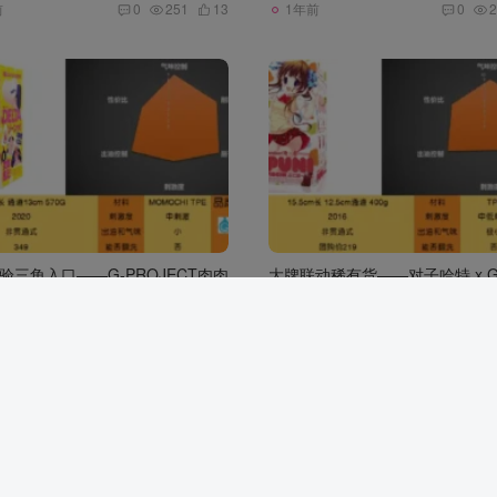
前
1年前
0
251
13
0
2
验三角入口——G-PROJECT肉肉
大牌联动稀有货——对子哈特 x G
Project联名Puni400 萌幻想
战争
飞机杯
圣杯战争
飞机杯
前
1年前
0
211
11
0
18