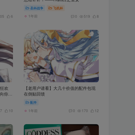
圣杯战争
飞机杯
1年前
05
6
0
519
8
中狂欢
【老用户请看】大几十价值的配件包现
妹向你发
在倒贴回馈
配件
1年前
7
10
0
170
12