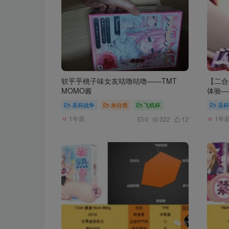
软乎乎桃子味女友咕噜咕噜——TMT
【二合
MOMO酱
体验—
圣杯战争
未分类
飞机杯
圣杯
1年前
1年
0
322
12