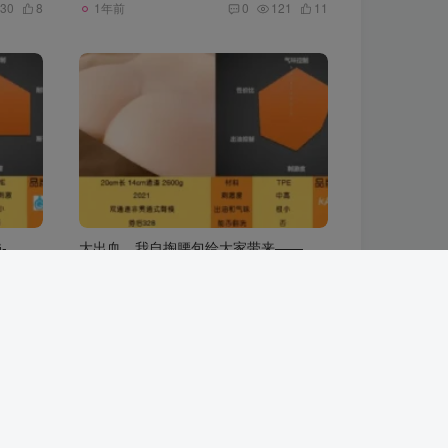
1年前
30
8
0
121
11
-
大出血，我自掏腰包给大家带来——
KAGUYANO新品蜂蜜芥末酱倔强款测评
圣杯战争
臀模
1年前
5
10
1
1923
10