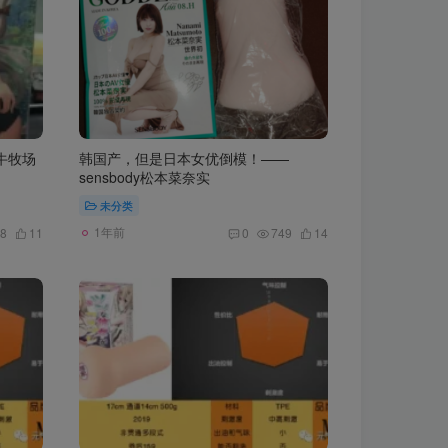
牛牧场
韩国产，但是日本女优倒模！——
sensbody松本菜奈实
未分类
1年前
8
11
0
749
14