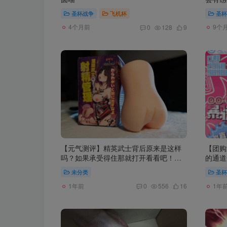
圣杯战争
飞机杯
圣杯
4个月前
9个
0
128
9
【元气测评】精英武士背后原来是这样
【团购
吗？如果承受得住那就打开看看吧！
的通道
——SUIKOMI织田阳葵
女
未分类
圣杯
1年前
1年
0
556
16