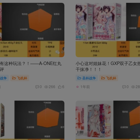
有这种玩法？！——A-ONE红丸
小心这对姐妹花！GXP双子乙女
评
干抹净！！！
战争
飞机杯
圣杯战争
飞机杯
前
1年前
0
266
6
0
28