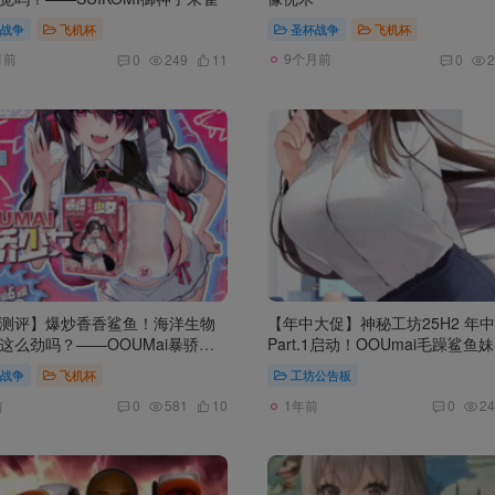
战争
飞机杯
圣杯战争
飞机杯
月前
9个月前
0
249
11
0
2
测评】爆炒香香鲨鱼！海洋生物
【年中大促】神秘工坊25H2 年
这么劲吗？——OOUMai暴骄少
Part.1启动！OOUmai毛躁鲨鱼
起挑衅！
战争
飞机杯
工坊公告板
前
1年前
0
581
10
0
24