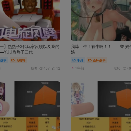
一】热热子3代玩家反馈以及我的
我焯，牛！有牛啊！！——誉 奶
—YUU热热子三代
娘
战争
飞机杯
半身
圣杯战争
前
1年前
0
457
12
0
40