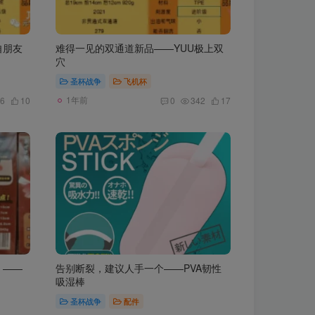
自朋友
难得一见的双通道新品——YUU极上双
穴
圣杯战争
飞机杯
1年前
6
10
0
342
17
！——
告别断裂，建议人手一个——PVA韧性
吸湿棒
圣杯战争
配件