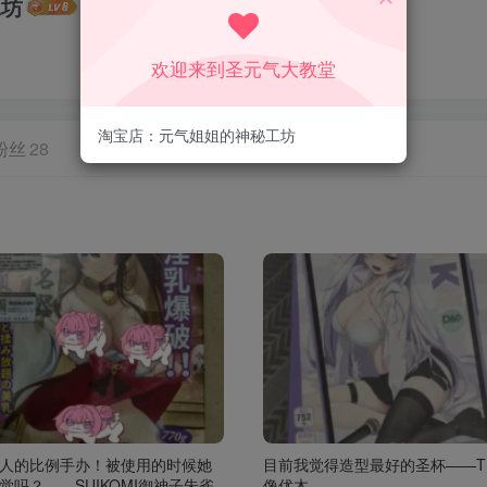
工坊
欢迎来到圣元气大教堂
淘宝店：元气姐姐的神秘工坊
粉丝
28
人的比例手办！被使用的时候她
目前我觉得造型最好的圣杯——T
觉吗？——SUIKOMI御神子朱雀
像优木