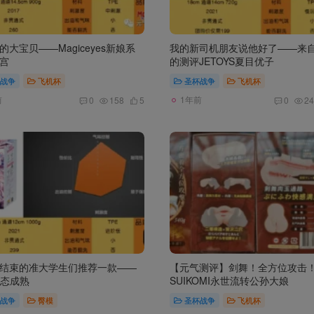
的大宝贝——Magiceyes新娘系
我的新司机朋友说他好了——来
宫
的测评JETOYS夏目优子
战争
飞机杯
圣杯战争
飞机杯
前
1年前
0
158
5
0
24
结束的准大学生们推荐一款——
【元气测评】剑舞！全方位攻击
萌态成熟
SUIKOMI永世流转公孙大娘
战争
臀模
圣杯战争
飞机杯