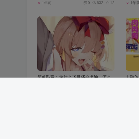
1年前
1年
0
632
12
简单科普：为什么飞机杯会出油，怎么
丰硕体
解决
肉简评
圣杯战争
配件
圣杯
1年前
1年
0
569
13